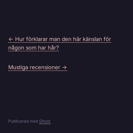
← Hur förklarar man den här känslan för
någon som har hår?
Mustiga recensioner →
Publicerad med
Ghost